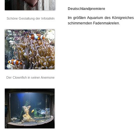
Deutschlandpremiere
Im größten Aquarium des Königreiches fa
Schöne Gestaltung der Infotafeln
schimmernden Fadenmakrelen.
Der Clownfish in seiner Anemone