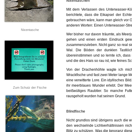
Nixentaschen
Mit dem Verlassen des Unterwasser-Köni
berichtete, dass die Eikapsel der Ech
gebrauchen wäre, kann man gleich vor O
anderen Worten: Einen Unterwasser-Stre
Nixentasche
Wer bisher nur davon träumte, als Meer
gehen und einen ersten Eindruck ge
zusammenzuleben. Nicht ganz so real si
Wal. Die Böden der dunklen Tastlöch
übereinstimmen und so lernte ich, dass 
und die des Hais so rau ist, wie feines Sc
Von der Drachenhöhle wagte ich mich
Wrackfische und fast zwei Meter lange M
eine verwitterte Lore. Ein idyllisches B
ihr meerblaues Wunder erlebt. Der Mee
Zum Schutz der Fische
beißwütiges Raubtier. So manche Fut
rausgeholt wurden hat seinen Grund.
Blindfische
Nicht grundlos sind übrigens auch die wi
den wechselnde Lichtverhältnissen nic
Blitz zu schützen. Was die Ignoranz die