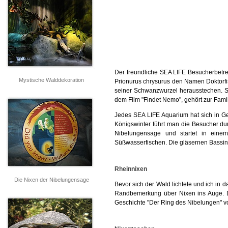
Der freundliche SEA LIFE Besucherbetre
Mystische Walddekoration
Prionurus chrysurus den Namen Doktorfis
seiner Schwanzwurzel herausstechen. S
dem Film "Findet Nemo", gehört zur Famili
Jedes SEA LIFE Aquarium hat sich in Ge
Königswinter führt man die Besucher d
Nibelungensage und startet in eine
Süßwasserfischen. Die gläsernen Bassin
Rheinnixen
Die Nixen der Nibelungensage
Bevor sich der Wald lichtete und ich in d
Randbemerkung über Nixen ins Auge. Da
Geschichte "Der Ring des Nibelungen" v