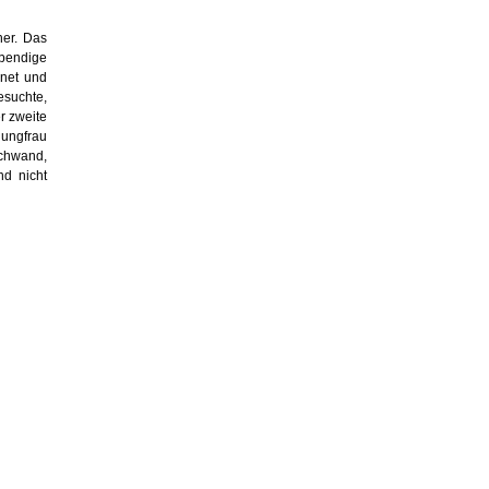
her. Das
ebendige
gnet und
esuchte,
r zweite
jungfrau
schwand,
nd nicht