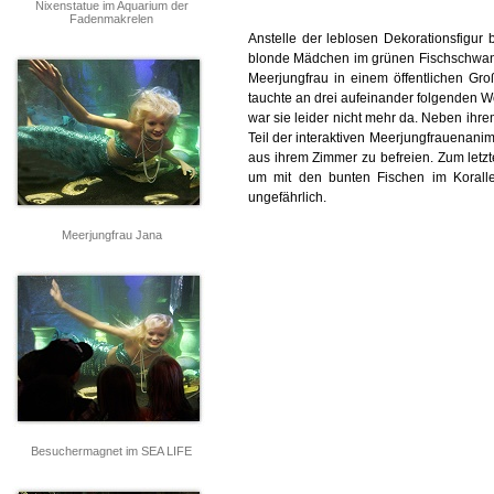
Nixenstatue im Aquarium der
Fadenmakrelen
Anstelle der leblosen Dekorationsfigur
blonde Mädchen im grünen Fischschwanz
Meerjungfrau in einem öffentlichen G
tauchte an drei aufeinander folgenden 
war sie leider nicht mehr da. Neben ihre
Teil der interaktiven Meerjungfrauenanim
aus ihrem Zimmer zu befreien. Zum letzt
um mit den bunten Fischen im Korallen
ungefährlich.
Meerjungfrau Jana
Besuchermagnet im SEA LIFE