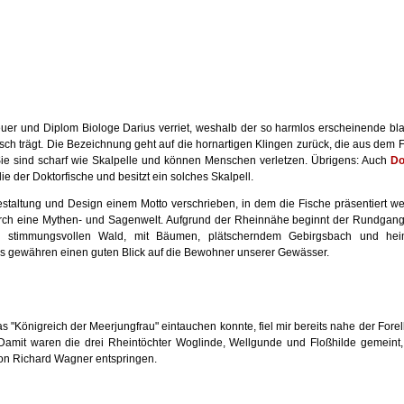
uer und Diplom Biologe Darius verriet, weshalb der so harmlos erscheinende bl
ch trägt. Die Bezeichnung geht auf die hornartigen Klingen zurück, die aus dem F
ie sind scharf wie Skalpelle und können Menschen verletzen. Übrigens: Auch
Do
e der Doktorfische und besitzt ein solches Skalpell.
staltung und Design einem Motto verschrieben, in dem die Fische präsentiert we
urch eine Mythen- und Sagenwelt. Aufgrund der Rheinnähe beginnt der Rundgang
m stimmungsvollen Wald, mit Bäumen, plätscherndem Gebirgsbach und hei
s gewähren einen guten Blick auf die Bewohner unserer Gewässer.
as "Königreich der Meerjungfrau" eintauchen konnte, fiel mir bereits nahe der Forel
mit waren die drei Rheintöchter Woglinde, Wellgunde und Floßhilde gemeint,
on Richard Wagner entspringen.