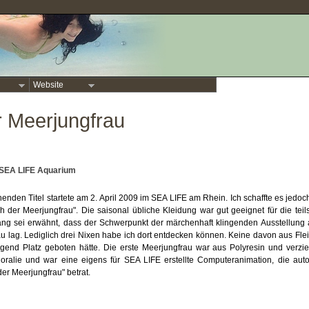
Website
r Meerjungfrau
m SEA LIFE Aquarium
nden Titel startete am 2. April 2009 im SEA LIFE am Rhein. Ich schaffte es jedoch
h der Meerjungfrau". Die saisonal übliche Kleidung war gut geeignet für die teil
ng sei erwähnt, dass der Schwerpunkt der märchenhaft klingenden Ausstellung
au lag. Lediglich drei Nixen habe ich dort entdecken können. Keine davon aus Fle
gend Platz geboten hätte. Die erste Meerjungfrau war aus Polyresin und verzie
oralie und war eine eigens für SEA LIFE erstellte Computeranimation, die aut
der Meerjungfrau" betrat.