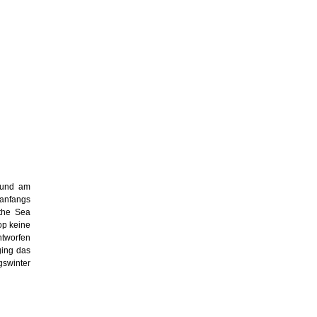
n und am
 anfangs
 the Sea
op keine
ntworfen
ging das
gswinter