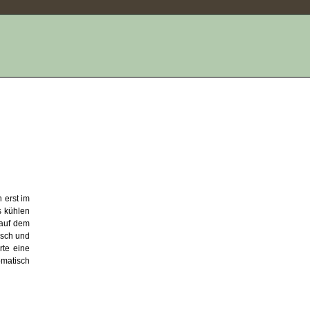
 erst im
s kühlen
 auf dem
isch und
rte eine
omatisch