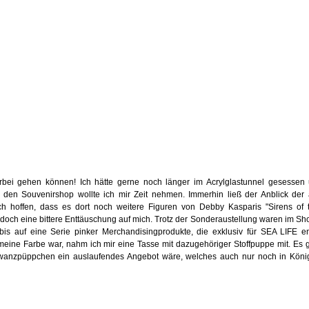
orbei gehen können! Ich hätte gerne noch länger im Acrylglastunnel gesesse
den Souvenirshop wollte ich mir Zeit nehmen. Immerhin ließ der Anblick der
ch hoffen, dass es dort noch weitere Figuren von Debby Kasparis "Sirens of
jedoch eine bittere Enttäuschung auf mich. Trotz der Sonderaustellung waren im Sh
e bis auf eine Serie pinker Merchandisingprodukte, die exklusiv für SEA LIFE e
eine Farbe war, nahm ich mir eine Tasse mit dazugehöriger Stoffpuppe mit. Es 
wanzpüppchen ein auslaufendes Angebot wäre, welches auch nur noch in Köni