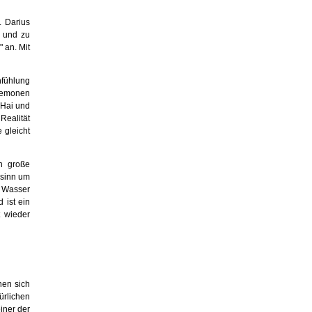
. Darius
t und zu
 an. Mit
hfühlung
nemonen
 Hai und
ealität
 gleicht
n große
rsinn um
m Wasser
 ist ein
 wieder
nen sich
ürlichen
iner der