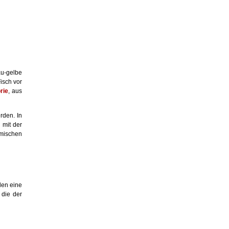
au-gelbe
isch vor
rie
, aus
rden. In
 mit der
mischen
len eine
 die der