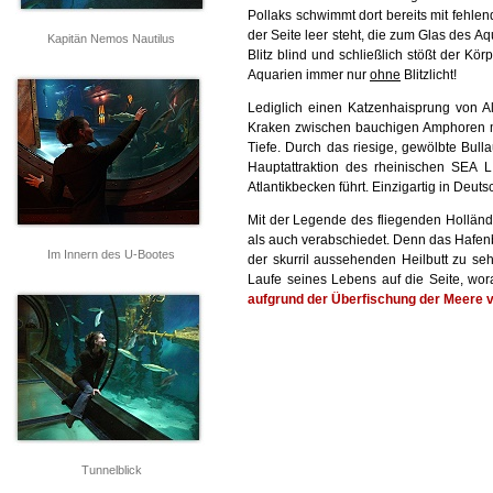
Pollaks schwimmt dort bereits mit fehlen
der Seite leer steht, die zum Glas des 
Kapitän Nemos Nautilus
Blitz blind und schließlich stößt der K
Aquarien immer nur
ohne
Blitzlicht!
Lediglich einen Katzenhaisprung von Alb
Kraken zwischen bauchigen Amphoren mit
Tiefe. Durch das riesige, gewölbte Bull
Hauptattraktion des rheinischen SEA L
Atlantikbecken führt. Einzigartig in Deuts
Mit der Legende des fliegenden Hollän
als auch verabschiedet. Denn das Hafenb
Im Innern des U-Bootes
der skurril aussehenden Heilbutt zu seh
Laufe seines Lebens auf die Seite, wor
aufgrund der Überfischung der Meere 
Tunnelblick