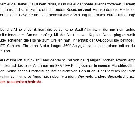
dem Auge umher. Es ist kein Zufall, dass die Augenhöhle aller betroffenen Fischen
Aquariums und somit zum fotografierenden Besucher zeigt. Erst werden die Fische d
örper das tote Gewebe ab. Bitte bedenkt diese Wirkung und macht eure Erinnerungs
erichs Mine entfernt, liegt die versunkene Stadt Atlantis, in der mich ein aufg
 offenen acht Armen empfing. Mit der Nautilus von Kapitän Nemo ging es weite
auge schienen die Fische zum Greifen nah. Innerhalb der U-Bootkulisse befindet 
IFE Centers: Ein zehn Meter langer 360°-Acrylglastunnel, der einen mitten d
chland.
ders wurde ich zurück an Land gebracht und von neugierigen Rochen sowohl em
ecken ist das letzte Aquarium im SEA LIFE Königswinter. In meinem Abschlussfilm 
en. Seine flache Erscheinung hat er nicht von Geburt an. Der Plattfisch legt sich
aufhin sein unteres Auge nach oben wandert. Wie viele andere Speisefische ist
vom Aussterben bedroht
.