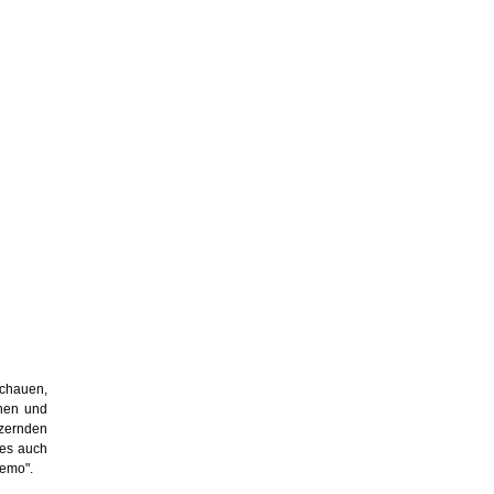
schauen,
chen und
zernden
hes auch
Nemo".