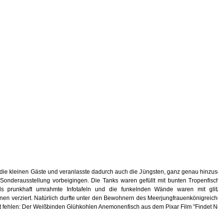
 an die kleinen Gäste und veranlasste dadurch auch die Jüngsten, ganz genau hinzu
Sonderausstellung vorbeigingen. Die Tanks waren gefüllt mit bunten Tropenfis
s prunkhaft umrahmte Infotafeln und die funkelnden Wände waren mit glit
n verziert. Natürlich durfte unter den Bewohnern des Meerjungfrauenkönigreic
cht fehlen: Der Weißbinden Glühkohlen Anemonenfisch aus dem Pixar Film "Findet 