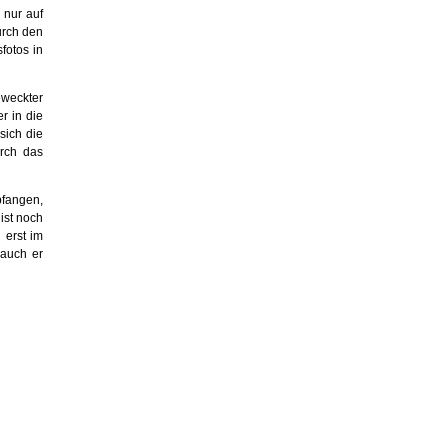
 nur auf
urch den
fotos in
eweckter
r in die
sich die
urch das
pfangen,
ist noch
 erst im
 auch er