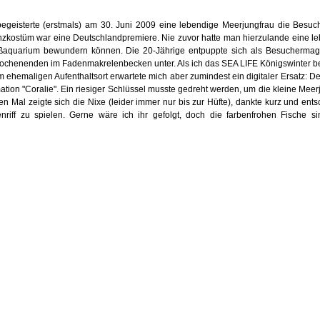
 begeisterte (erstmals) am 30. Juni 2009 eine lebendige Meerjungfrau die Besuc
kostüm war eine Deutschlandpremiere. Nie zuvor hatte man hierzulande eine l
roßaquarium bewundern können. Die 20-Jährige entpuppte sich als Besucherma
Wochenenden im Fadenmakrelenbecken unter. Als ich das SEA LIFE Königswinter b
m ehemaligen Aufenthaltsort erwartete mich aber zumindest ein digitaler Ersatz: De
ation "Coralie". Ein riesiger Schlüssel musste gedreht werden, um die kleine Meer
en Mal zeigte sich die Nixe (leider immer nur bis zur Hüfte), dankte kurz und ent
riff zu spielen. Gerne wäre ich ihr gefolgt, doch die farbenfrohen Fische si