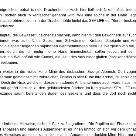
greiches, betrat ich die Drachenhöhle. Auch hier ließ sich Nixenhaftes finden
ten Rochen auch "Nixentasche" genannt wird. Wie eine solche in der Hand lieg
rt ausprobieren, denn in der Drachenhöhle bietet das
SEA LIFE
ein "Berührbecken"
ichelzoo.
jungfrau die Gewässer unsicher zu machen, kann hier mit den Bewohnern auf Tuc
winnen, was es heißt mit Seesternen, Schwämmen, Krebsen, Seeigeln und A
nd die später folgenden haptischen Wahrnehmungen beim Hautvergleich von Aal,
er, durch die ich mutig meine Hand hineinsteckte, sollen jedoch mit der R
sich ein Wal anfühlt wie Gummi, die Haut des Aals einer glatten Plastikoberfläche
hleifpapier.
 weiter in die versunkene Mine des diebischen Zwergs Alberich. Dort zoge
eeraale gemeinsam mit zahlreichen Pollaks in aller Ruhe ihre Kreise, im Uhrzeige
ild. Doch die Nixe, welche in dieses einladende Ambiente eingetaucht wäre, hätte i
raal gehört nämlich zu den gefährlichsten Fischen im
Königswinter
SEA LIFE und
terzange säumt bereits den Boden des Beckens und dass die dort noch nicht
ederholten Hinweise, nicht mit Blitz zu fotografieren. Die Pupillen der Fische kön
ht anpassen und mangels Augenlider ist es ihnen unmöglich sich vor dem unnat
ses Hinweises anrichten kann, sieht man im Aquarium der dunklen Mine. Nicht nur e